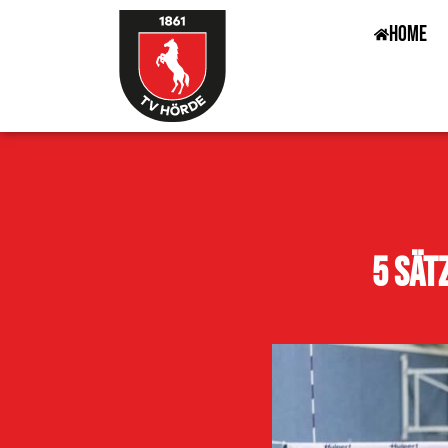
Home
5 Sät