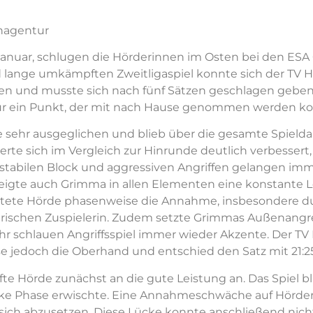
nagentur
anuar, schlugen die Hörderinnen im Osten bei den ESA 
 lange umkämpften Zweitligaspiel konnte sich der TV H
zen und musste sich nach fünf Sätzen geschlagen geben
r ein Punkt, der mit nach Hause genommen werden ko
te sehr ausgeglichen und blieb über die gesamte Spiel
erte sich im Vergleich zur Hinrunde deutlich verbessert,
 stabilen Block und aggressiven Angriffen gelangen im
zeigte auch Grimma in allen Elementen eine konstante L
itete Hörde phasenweise die Annahme, insbesondere du
rischen Zuspielerin. Zudem setzte Grimmas Außenangre
r schlauen Angriffsspiel immer wieder Akzente. Der TV 
jedoch die Oberhand und entschied den Satz mit 21:25 
te Hörde zunächst an die gute Leistung an. Das Spiel bl
ke Phase erwischte. Eine Annahmeschwäche auf Hörder 
sich abzusetzen. Diese Lücke konnte anschließend nic