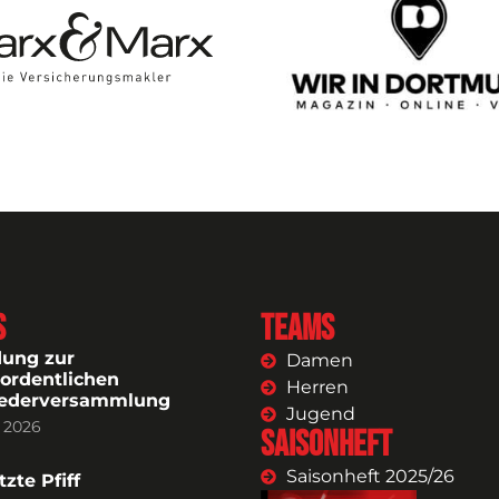
s
Teams
dung zur
Damen
ordentlichen
Herren
iederversammlung
Jugend
i 2026
Saisonheft
Saisonheft 2025/26
tzte Pfiff