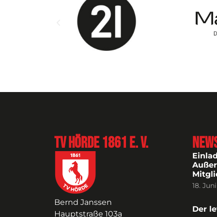
TV Hörde 1861 e. V.
New
Einla
Außer
Mitgl
18. Jun
Bernd Janssen
Der le
Hauptstraße 103a