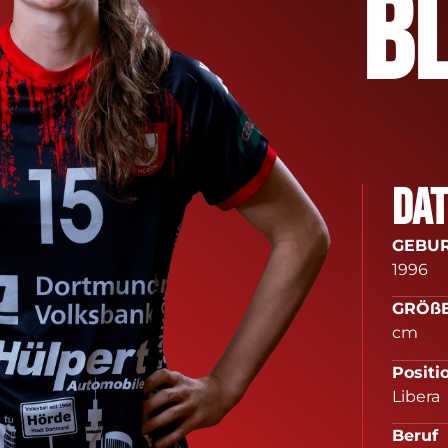
B
Da
GEB
1996
G
cm
Po
Libera
B