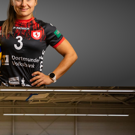
Set Card
#3
uke Bartonitz