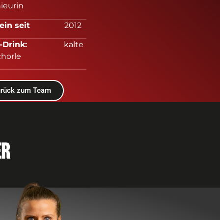
ieurin
erein seit
2012
ges-Drink:
kalte
chorle
urück zum Team
er