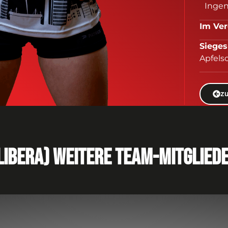
Ingen
Im V
Sie
Apfels
z
Libera) Weitere Team-mitglied