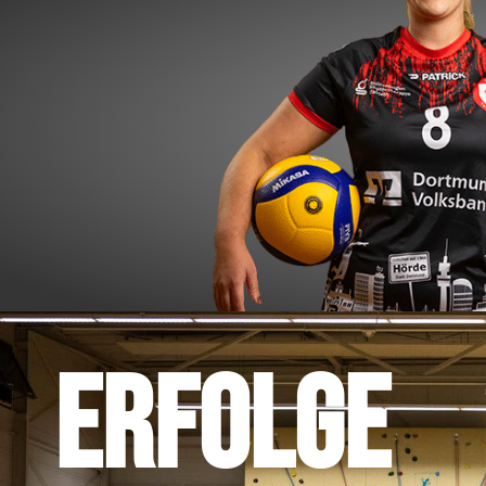
Set Card
#8
Sarah Jag
ERFOLGE