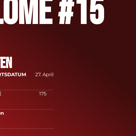
lome #15
ten
URTSDATUM
27. April
RÖßE
175
sition
eruf