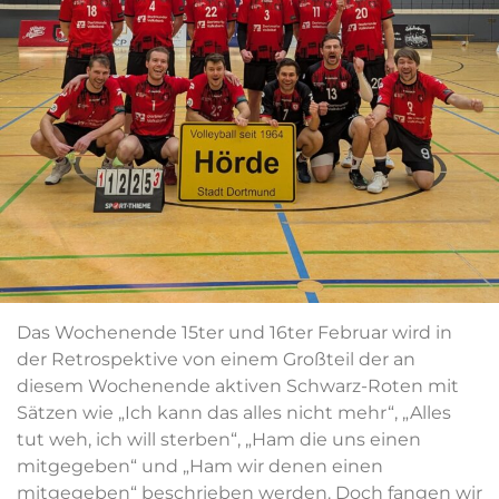
Das Wochenende 15ter und 16ter Februar wird in
der Retrospektive von einem Großteil der an
diesem Wochenende aktiven Schwarz-Roten mit
Sätzen wie „Ich kann das alles nicht mehr“, „Alles
tut weh, ich will sterben“, „Ham die uns einen
mitgegeben“ und „Ham wir denen einen
mitgegeben“ beschrieben werden. Doch fangen wir