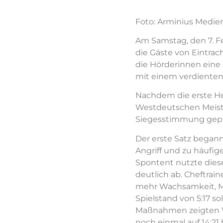
Foto: Arminius Medie
Am Samstag, den 7. Fe
die Gäste von Eintra
die Hörderinnen eine 
mit einem verdienten 3:1
Nachdem die erste He
Westdeutschen Meiste
Siegesstimmung gepr
Der erste Satz begann
Angriff und zu häufig
Spontent nutzte dies
deutlich ab. Cheftrain
mehr Wachsamkeit, Mo
Spielstand von 5:17 so
Maßnahmen zeigten Wi
noch einmal auf 14:21