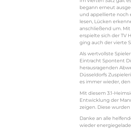
Im vierten Satz galt 
begann erneut ausgegl
und appellierte noch 
lesen, Lücken erkenn
anschließend um. Mit
erspielte sich der TV
ging auch der vierte 
Als wertvollste Spiel
Eintracht Spontent Dü
herausragenden Abweh
Düsseldorfs Zuspieleri
es immer wieder, den 
Mit diesem 3:1-Heimsi
Entwicklung der Mann
zeigen. Diese wurden
Danke an alle helfen
wieder energiegeladen