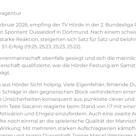
nagentur
bruar 2026, empfing der TV Hörde in der 2. Bundesliga 
cht Spontent Düsseldorf in Dortmund. Nach einem schwa
starke Reaktion, steigerten sich Satz für Satz und belo
-Erfolg (19:25, 25:23, 25:23, 25:22).
rrenmannschaft ebenfalls gesiegt und sich die männlic
rschaft qualifizierte, war die Hörder Festung am Sams
ägt.
 aus Hörder Sicht holprig. Viele Eigenfehler, fehlende D
e Schläge in den gegnerischen Block verhinderten einen
e Unsicherheiten konsequent aus, punktete clever und s
erin Teee Slacanin reagierte beim Stand von 1:7 mit eine
tivation und Ehrgeiz einzufordern. Auch eine zweite A
llte noch einmal an die spielerische Qualität der Mannsc
rkung: Mit mehreren starken Aufschlagserien kämpfte
 heran und zwang Düsseldorfs Trainer Marcel Werzinger zu