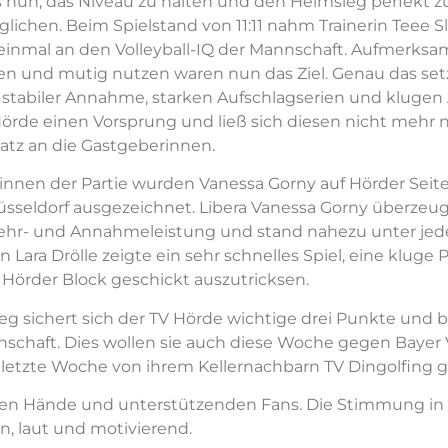
es nun, das Niveau zu halten und den Heimsieg perfekt 
ichen. Beim Spielstand von 11:11 nahm Trainerin Teee Sl
einmal an den Volleyball-IQ der Mannschaft. Aufmerksa
en und mutig nutzen waren nun das Ziel. Genau das set
 stabiler Annahme, starken Aufschlagserien und klugen
 Hörde einen Vorsprung und ließ sich diesen nicht mehr 
Satz an die Gastgeberinnen.
erinnen der Partie wurden Vanessa Gorny auf Hörder Seite
sseldorf ausgezeichnet. Libera Vanessa Gorny überzeug
r- und Annahmeleistung und stand nahezu unter jedem
n Lara Drölle zeigte ein sehr schnelles Spiel, eine klug
Hörder Block geschickt auszutricksen.
eg sichert sich der TV Hörde wichtige drei Punkte und be
schaft. Dies wollen sie auch diese Woche gegen Bayer 
 letzte Woche von ihrem Kellernachbarn TV Dingolfing 
den Hände und unterstützenden Fans. Die Stimmung in 
, laut und motivierend.