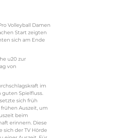
Pro Volleyball Damen
chen Start zeigten
hnten sich am Ende
he u20 zur
tag von
urchschlagskraft im
 guten Spielfluss.
etzte sich früh
r frühen Auszeit, um
uszeit beim
haft erinnern. Diese
 sich der TV Hörde
 einer Auszeit. Für