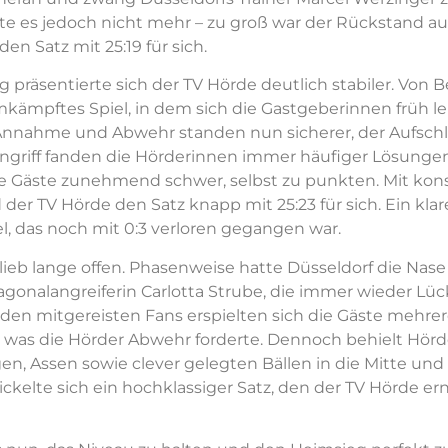
te es jedoch nicht mehr – zu groß war der Rückstand a
en Satz mit 25:19 für sich.
präsentierte sich der TV Hörde deutlich stabiler. Von 
kämpftes Spiel, in dem sich die Gastgeberinnen früh le
nnahme und Abwehr standen nun sicherer, der Aufschla
ngriff fanden die Hörderinnen immer häufiger Lösungen
ie Gäste zunehmend schwer, selbst zu punkten. Mit ko
der TV Hörde den Satz knapp mit 25:23 für sich. Ein klare
l, das noch mit 0:3 verloren gegangen war.
blieb lange offen. Phasenweise hatte Düsseldorf die Nase
iagonalangreiferin Carlotta Strube, die immer wieder Lü
 den mitgereisten Fans erspielten sich die Gäste mehre
 was die Hörder Abwehr forderte. Dennoch behielt Hörd
en, Assen sowie clever gelegten Bällen in die Mitte und 
kelte sich ein hochklassiger Satz, den der TV Hörde erne