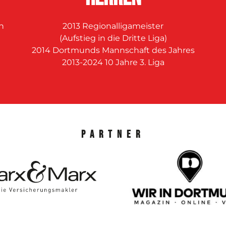
n
2013 Regionalligameister
(Aufstieg in die Dritte Liga)
2014 Dortmunds Mannschaft des Jahres
d
2013-2024 10 Jahre 3. Liga
Partner