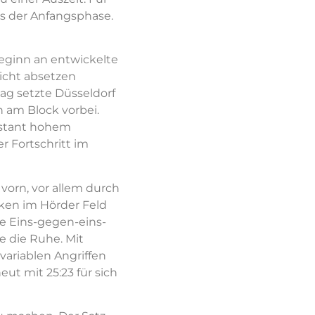
us der Anfangsphase.
Beginn an entwickelte
icht absetzen
g setzte Düsseldorf
 am Block vorbei.
nstant hohem
r Fortschritt im
 vorn, vor allem durch
cken im Hörder Feld
re Eins-gegen-eins-
e die Ruhe. Mit
variablen Angriffen
ut mit 25:23 für sich