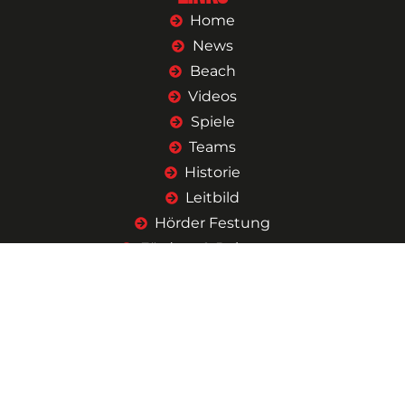
Home
News
Beach
Videos
Spiele
Teams
Historie
Leitbild
Hörder Festung
Fördern & Beitreten
Shop
Kontakt
© 2025 TV Hörde 1861 e.V. | Alle Rechte vorbehalten.
Kontakt
Impressum
Datenschutz