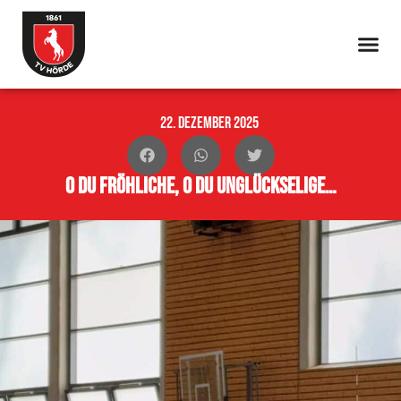
22. Dezember 2025
O du fröhliche, o du unglückselige…