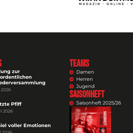
s
Teams
dung zur
Damen
ordentlichen
Herren
iederversammlung
Jugend
i 2026
Saisonheft
Saisonheft 2025/26
tzte Pfiff
il 2026
piel voller Emotionen
il 2026