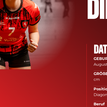
D
Da
GEB
Augus
G
cm
Po
Diagon
B