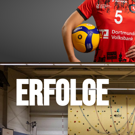
Set Card
#5
Joana Schm
ERFOLGE