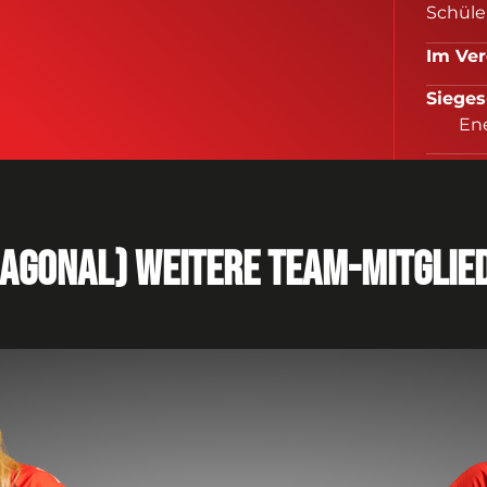
Schüle
Im V
Sieg
En
z
iagonal) Weitere Team-mitglie