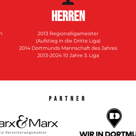
Herren
n
2013 Regionalligameister
(Aufstieg in die Dritte Liga)
2014 Dortmunds Mannschaft des Jahres
d
2013-2024 10 Jahre 3. Liga
Partner