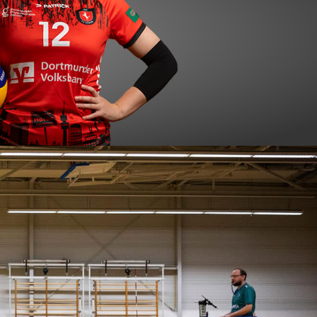
Set Card
#12
ynn Kosina