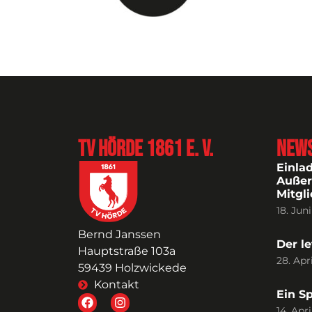
TV Hörde 1861 e. V.
New
Einla
Außer
Mitgl
18. Jun
Bernd Janssen
Der le
Hauptstraße 103a
28. Apr
59439 Holzwickede
Kontakt
Ein S
14. Apr