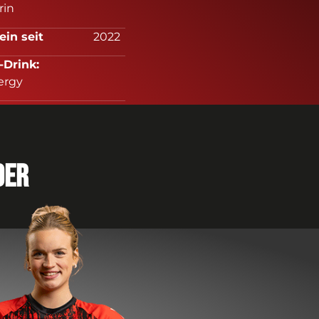
rin
erein seit
2022
es-Drink:
ergy
urück zum Team
der