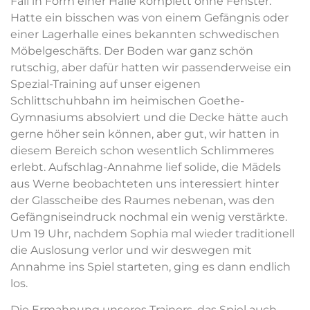
Fall in Form einer Halle komplett ohne Fenster.
Hatte ein bisschen was von einem Gefängnis oder
einer Lagerhalle eines bekannten schwedischen
Möbelgeschäfts. Der Boden war ganz schön
rutschig, aber dafür hatten wir passenderweise ein
Spezial-Training auf unser eigenen
Schlittschuhbahn im heimischen Goethe-
Gymnasiums absolviert und die Decke hätte auch
gerne höher sein können, aber gut, wir hatten in
diesem Bereich schon wesentlich Schlimmeres
erlebt. Aufschlag-Annahme lief solide, die Mädels
aus Werne beobachteten uns interessiert hinter
der Glasscheibe des Raumes nebenan, was den
Gefängniseindruck nochmal ein wenig verstärkte.
Um 19 Uhr, nachdem Sophia mal wieder traditionell
die Auslosung verlor und wir deswegen mit
Annahme ins Spiel starteten, ging es dann endlich
los.
Die Ermahnung unseres Trainers, das Spiel auch